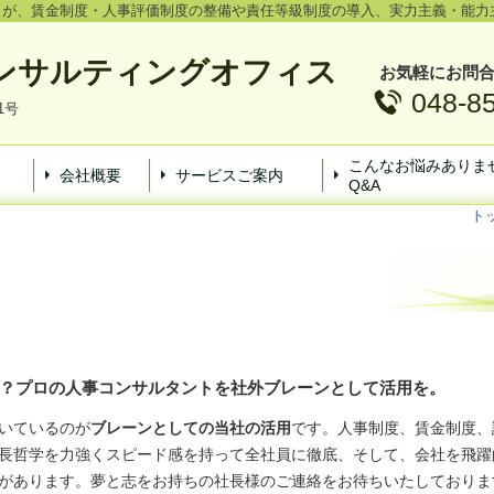
ントが、賃金制度・人事評価制度の整備や責任等級制度の導入、実力主義・能力
ンサルティングオフィス
お気軽にお問
048-8
1号
こんなお悩みありま
会社概要
サービスご案内
Q&A
ト
？プロの人事コンサルタントを社外ブレーンとして活用を。
いているのが
ブレーンとしての当社の活用
です。人事制度、賃金制度、
長哲学を力強くスピード感を持って全社員に徹底、そして、会社を飛躍
があります。夢と志をお持ちの社長様のご連絡をお待ちいたしておりま